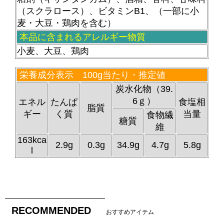
（スクラロース）、ビタミンB1、（一部に小
麦・大豆・鶏肉を含む）
本品に含まれるアレルギー物質
小麦、大豆、鶏肉
栄養成分表示 100g当たり・推定値
炭水化物（39.
6ｇ）
エネル
たんぱ
食塩相
脂質
ギー
く質
当量
食物繊
糖質
維
163kca
2.9g
0.3g
34.9g
4.7g
5.8g
l
RECOMMENDED
おすすめアイテム