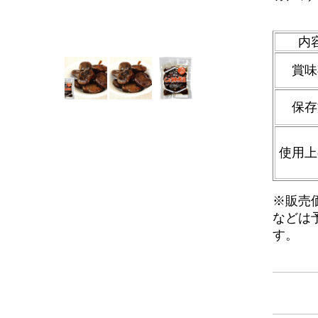
内
賞味
保存
使用上
※販売
などは
す。