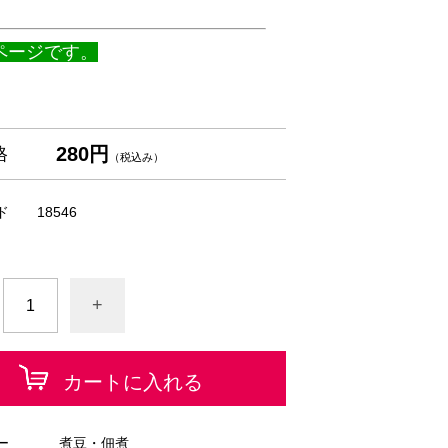
ページです。
280円
格
（税込み）
ド
18546
+
カートに入れる
ー
煮豆・佃煮