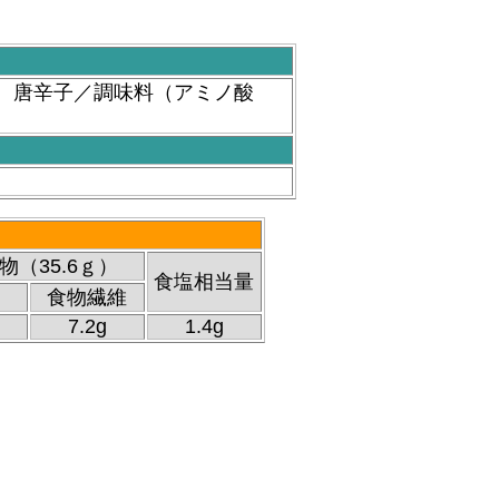
、唐辛子／調味料（アミノ酸
物（35.6ｇ）
食塩相当量
食物繊維
7.2g
1.4g