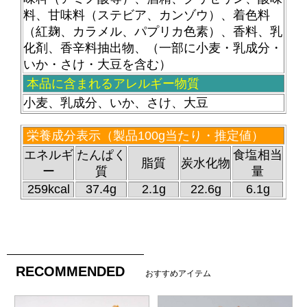
料、甘味料（ステビア、カンゾウ）、着色料
（紅麹、カラメル、パプリカ色素）、香料、乳
化剤、香辛料抽出物、（一部に小麦・乳成分・
いか・さけ・大豆を含む）
本品に含まれるアレルギー物質
小麦、乳成分、いか、さけ、大豆
栄養成分表示（製品100g当たり・推定値）
エネルギ
たんぱく
食塩相当
脂質
炭水化物
ー
質
量
259kcal
37.4g
2.1g
22.6g
6.1g
RECOMMENDED
おすすめアイテム