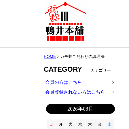
HOME
カモ井こだわりの調理法
CATEGORY
カテゴリー
会員の方はこちら
会員登録されない方はこちら
2026年08月
日
月
火
水
木
金
土